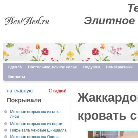
Те
Элитное 
Одеяла
Постельное, ночное белье
Подушки
Наматрасники
Контакты
на главную
Скидки!
Жаккардо
Покрывала
кровать 
Меховые покрывала из меха
лисы
Меховые покрывала из норки
Покрывала меховые Шиншилла
Меховые покрывала Орилаг