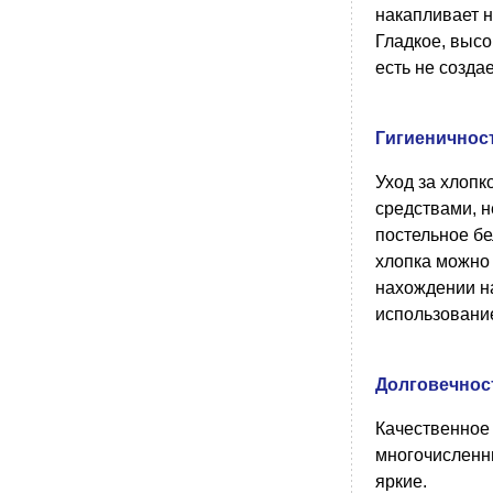
накапливает н
Гладкое, высо
есть не созда
Гигиеничнос
Уход за хлоп
средствами, н
постельное бе
хлопка можно 
нахождении на
использовани
Долговечнос
Качественное 
многочисленны
яркие.