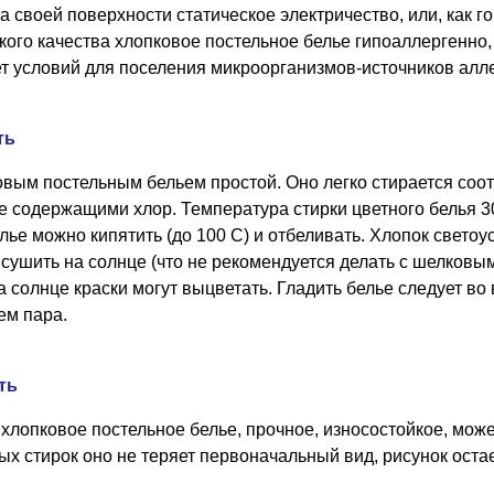
а своей поверхности статическое электричество, или, как гов
кого качества хлопковое постельное белье гипоаллергенно, 
ет условий для поселения микроорганизмов-источников алл
ть
ковым постельным бельем простой. Оно легко стирается с
е содержащими хлор. Температура стирки цветного белья 30
лье можно кипятить (до 100 С) и отбеливать. Хлопок светоу
сушить на солнце (что не рекомендуется делать с шелковым
 солнце краски могут выцветать. Гладить белье следует во
ем пара.
ть
хлопковое постельное белье, прочное, износостойкое, може
х стирок оно не теряет первоначальный вид, рисунок остает