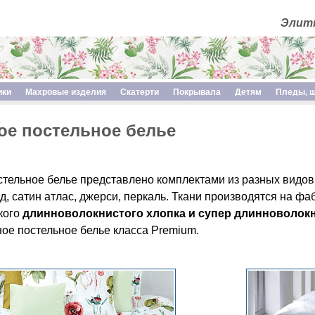
Элитн
ики
Махровые изделия
Скатерти
Покрывала
Детям
Пледы, 
ое постельное белье
тельное белье представлено комплектами из разных видов 
рд, сатин атлас, джерси, перкаль. Ткани производятся на ф
кого
длинноволокнистого хлопка и супер длинноволок
ное постельное белье класса Premium.