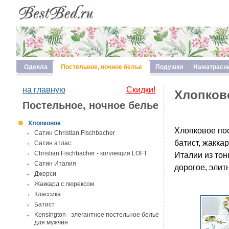
Одеяла
Постельное, ночное белье
Подушки
Наматрасн
на главную
Скидки!
Хлопков
Постельное, ночное белье
Хлопковое
Хлопковое пос
Сатин Christian Fischbacher
батист, жакка
Сатин атлас
Christian Fischbacher - коллекция LOFT
Италии из тон
Сатин Италия
дорогое, элит
Джерси
Жаккард с люрексом
Классика
Батист
Kensington - элегантное постельное белье
для мужчин