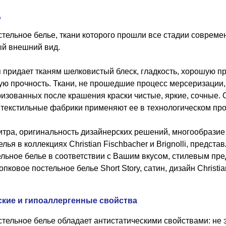
д
тельное белье, ткани которого прошли все стадии совреме
ый внешний вид.
придает тканям шелковистый блеск, гладкость, хорошую пр
ую прочность. Ткани, не прошедшие процесс мерсеризации,
ризованных после крашения краски чистые, яркие, сочные. 
 текстильные фабрики применяют ее в технологическом про
тра, оригинальность дизайнерских решений, многообразие
елья в коллекциях Christian Fischbacher и Brignolli, предст
льное белье в соответствии с Вашим вкусом, стилевым пре
пковое постельное белье Short Story, сатин, дизайн Christia
ские и гипоаллергенные свойства
тельное белье обладает антистатическими свойствами: не эл