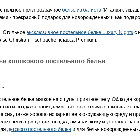
ое нежное полупрозрачное
белье из батиста
(Италия), укра
ами - прекрасный подарок для новорожденных и как подар
s
. Стильное
эксклюзивное постельное белье Luxury Nights
с 
лье Christian Fischbacher класса Premium.
ва хлопкового постельного белья
ть
тельное белье мягкое на ощупь, приятное телу. Обладая х
стью и воздухопроницаемостью, оно отлично впитывает вл
я сна, также хорошо испаряет ее в окружающую среду и пр
белья легко пропускает воздух, омывая кожу и устраняя за
для
детского постельного белья
и для белья новорожденных.