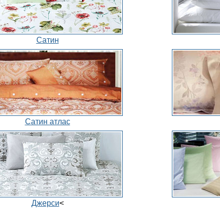
Сатин
Сатин атлас
Джерси
<