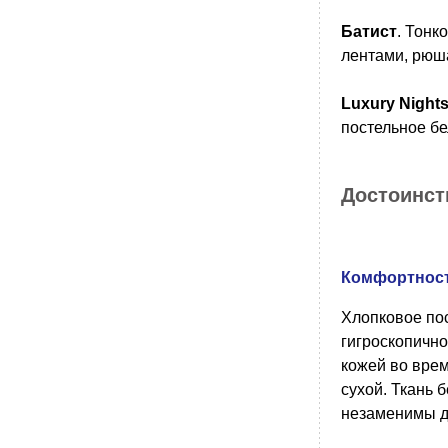
Батист
. Тонк
лентами, рюш
Luxury Night
постельное бе
Достоинст
Комфортнос
Хлопковое пос
гигроскопично
кожей во врем
сухой. Ткань 
незаменимы 