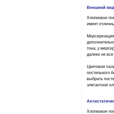
Внешний ви
Хлопковое пос
имеет отличн
Мерсеризация 
дополнительн
тона, у мерсе
далеко не все
Цветовая пали
постельного б
выбрать посте
элегантное хло
Антистатиче
Хлопковое пос