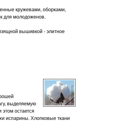
шенные кружевами, оборками,
ок для молодоженов.
изящной вышивкой - элитное
орошей
агу, выделяемую
и этом остается
пахи испарины. Хлопковые ткани