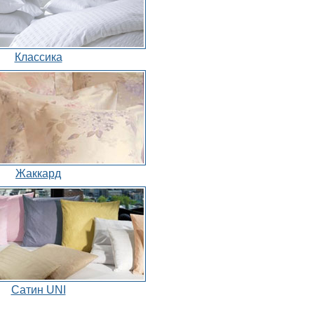
Классика
Жаккард
Сатин UNI