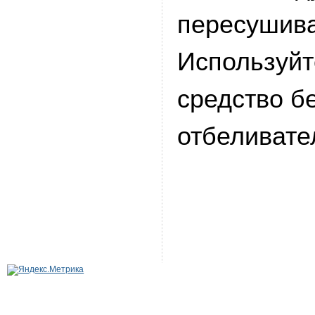
пересушива
Используй
средство б
отбеливате