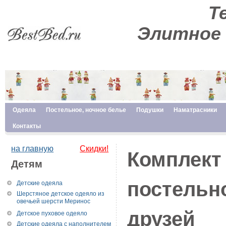
Те
Элитное 
Одеяла
Постельное, ночное белье
Подушки
Наматрасники
Контакты
на главную
Скидки!
Комплект 
Детям
постельн
Детские одеяла
Шерстяное детское одеяло из
овечьей шерсти Меринос
друзей
Детское пуховое одеяло
Детские одеяла с наполнителем