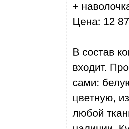
+ наволочк
Цена: 12 87
В состав к
входит. Пр
сами: белу
цветную, из
любой ткан
наличии. К