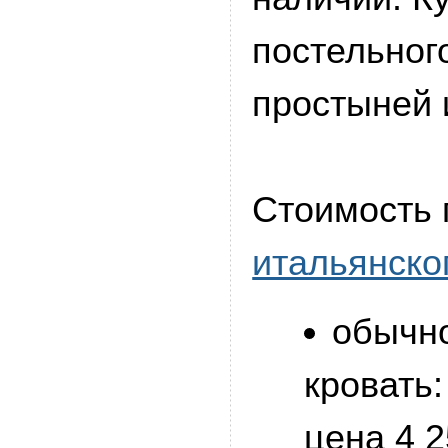
постельног
простыней 
Стоимость 
итальянско
обычн
кровать:
цена 4 2