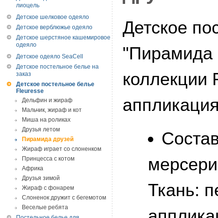
лиоцель
Детское шелковое одеяло
Детское по
Детское верблюжье одеяло
Детское шерстяное кашемировое
одеяло
"Пирамида 
Детское одеяло SeaCell
Детское постельное белье на
коллекции 
заказ
Детское постельное белье
Fleuresse
аппликация
Дельфин и жираф
Мальчик, жираф и кот
Миша на роликах
Друзья летом
Состав
Пирамида друзей
Жираф играет со слоненком
мерсери
Принцесса с котом
Африка
Друзья зимой
Ткань: 
Жираф с фонарем
Слоненок дружит с бегемотом
Веселые ребята
апплика
Постельное белье для