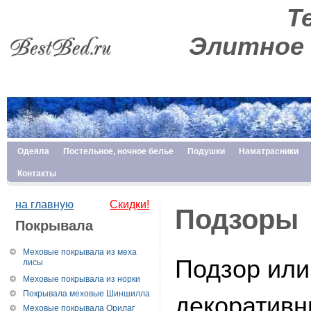
Те
Элитное 
Одеяла
Постельное, ночное белье
Подушки
Наматрасники
Контакты
на главную
Скидки!
Подзоры
Покрывала
Меховые покрывала из меха
Подзор или
лисы
Меховые покрывала из норки
Покрывала меховые Шиншилла
декоративн
Меховые покрывала Орилаг