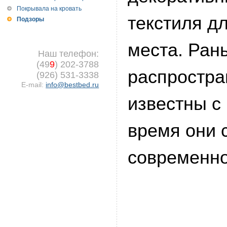
Покрывала на кровать
текстиля д
Подзоры
места. Ран
Наш телефон:
(49
9
) 202-3788
распростра
(926) 531-3338
E-mail:
info@bestbed.ru
известны с
время они 
современно